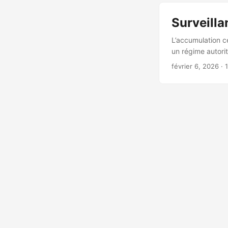
vaut mieux y alle
s’améliorer progr
Surveilla
L’accumulation ce
un régime autorit
démocratie, c’est
février 6, 2026
·
jour. Il ne peut 
vous déjà eu l’i
publicité vous so
trop invraisembl