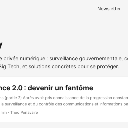
Newsletter
y
vie privée numérique : surveillance gouvernementale, c
Big Tech, et solutions concrètes pour se protéger.
nce 2.0 : devenir un fantôme
ns (partie 2) Après avoir pris connaissance de la progression consta
la surveillance et du contrôle des communications et informations pa
a partie 1, voilà quelques idées pour en atténuer les conséquences. Ell
 min
·
Theo Penavaire
à mettre en place, sans efforts particuliers, aux plus compliquées, q
ues compromis en confort. Pas besoin de chambouler tous ses usages