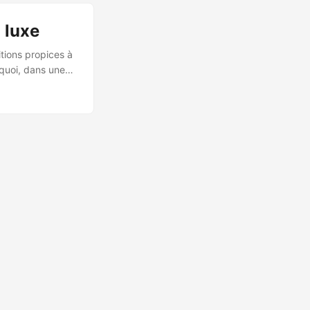
sible de
 luxe
itions propices à
rquoi, dans une
doit agir au grand
d’un truc. Avez-
 que cette
is en famille est