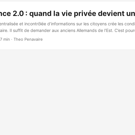
r étape par étape. La perfection n’existe pas, mais il est toujours pos
essivement. ...
nce 2.0 : quand la vie privée devient un
ntralisée et incontrôlée d’informations sur les citoyens crée les cond
aire. Il suffit de demander aux anciens Allemands de l’Est. C’est pou
 le peuple qui détient le droit à la vie privée et le gouvernement qui 
17 min
·
Theo Penavaire
en être autrement. (The Guardian, 30 janvier 2026) Il faut qu’on parle 
mpression que votre téléphone vous écoute ? Que la coïncidence pour
it montrée 2 heures après avoir discuté de ce service ou produit préc
able pour qu’on ne vous espionne pas à longueur de journée ? ...