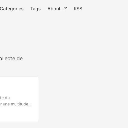
Categories
Tags
About
RSS
ollecte de
nte du
r une multitude
es sont triées
ui requerront
 d’un coup, il