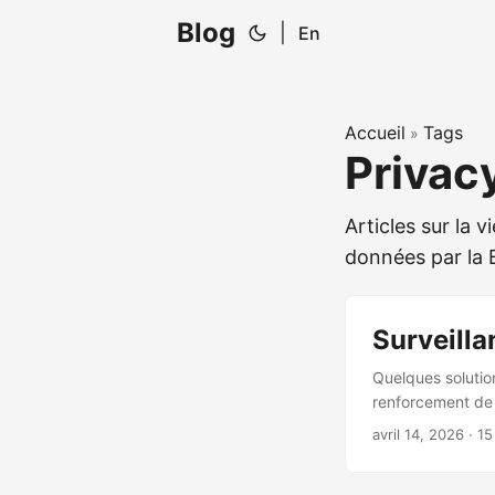
Blog
|
En
Accueil
Tags
»
Privac
Articles sur la 
données par la 
Surveilla
Quelques solutio
renforcement de 
d’entités, dans l
avril 14, 2026
·
15
des plus simples 
d’accepter quelq